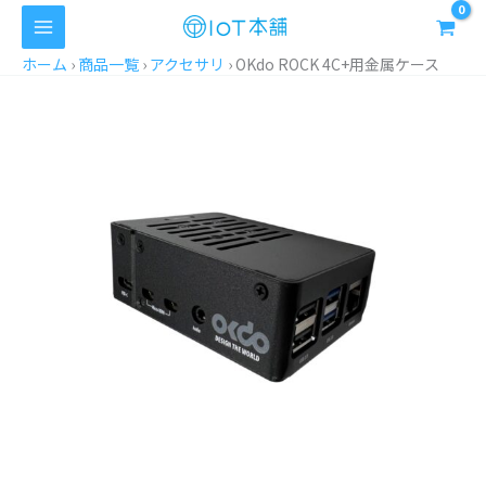
内
容
を
ホーム
›
商品一覧
›
アクセサリ
›
OKdo ROCK 4C+用金属ケース
ス
キ
ッ
プ