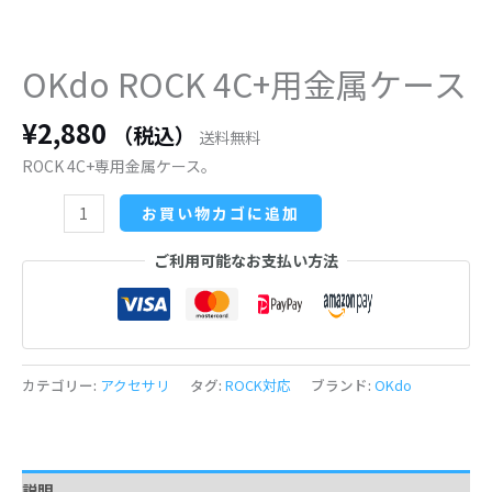
OKdo ROCK 4C+用金属ケース
OKdo
ROCK
¥
2,880
4C+用
（税込）
送料無料
金
ROCK 4C+専用金属ケース。
属
ケ
お買い物カゴに追加
ー
ス
ご利用可能なお支払い方法
個
カテゴリー:
アクセサリ
タグ:
ROCK対応
ブランド:
OKdo
説明