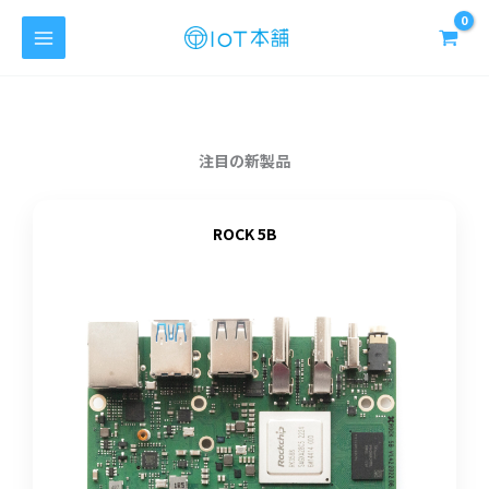
内
容
を
ス
キ
ッ
注目の新製品
プ
ROCK 5B