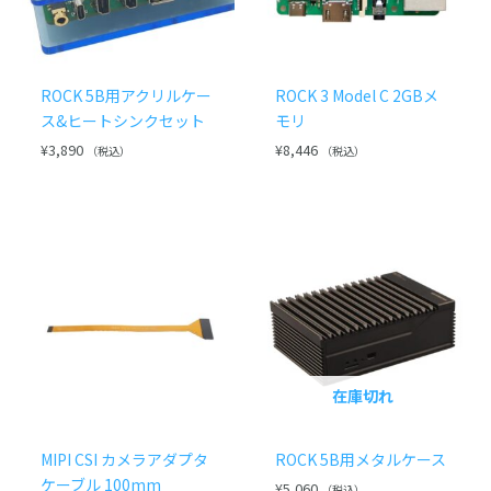
ROCK 5B用アクリルケー
ROCK 3 Model C 2GBメ
ス&ヒートシンクセット
モリ
¥
3,890
¥
8,446
（税込）
（税込）
在庫切れ
MIPI CSI カメラアダプタ
ROCK 5B用メタルケース
ケーブル 100mm
¥
5,060
（税込）