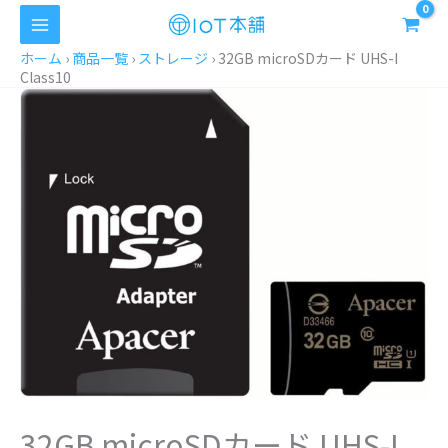
内
容
を
ホーム
›
商品一覧
›
ストレージ
›
32GB microSDカード UHS-I
Class10
ス
キ
ッ
プ
32GB microSDカード UHS-I