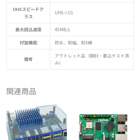
UHSスピードク
UHS-I U1
ラス
最大読込速度
45MB/s
付加機能
防水、耐磁、耐X線
アウトレット品（開封・書込テスト済
備考
み）
関連商品