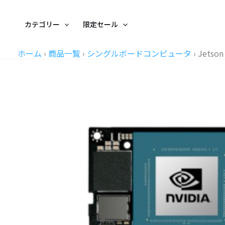
内
容
カテゴリー
限定セール
を
ス
ホーム
›
商品一覧
›
シングルボードコンピュータ
›
Jetso
キ
ッ
プ