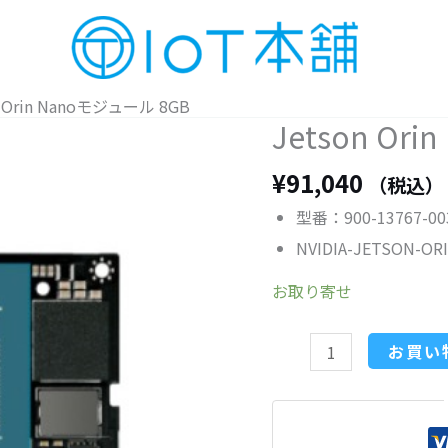
n Orin Nanoモジュール 8GB
Jetson Or
Jetson
Orin
¥
91,040
（税込）
Nano
モ
型番：900-13767-00
ジ
NVIDIA-JETSON-O
ュ
お取り寄せ
ー
ル
8GB
お買い
個