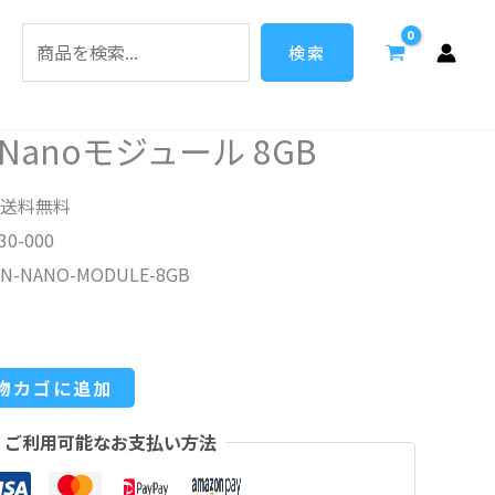
検
索
検索
in Nanoモジュール 8GB
送料無料
30-000
RIN-NANO-MODULE-8GB
物カゴに追加
ご利用可能なお支払い方法