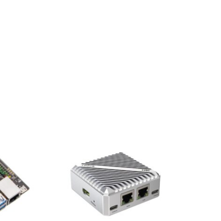
価
格
帯:
¥8,998
–
¥12,298