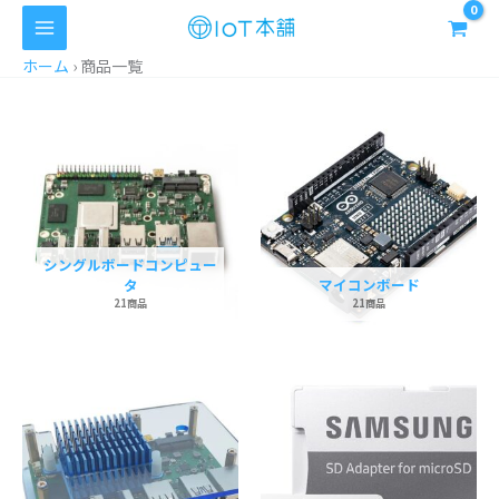
内
容
を
ホーム
›
商品一覧
ス
キ
ッ
プ
シングルボードコンピュー
タ
マイコンボード
21商品
21商品